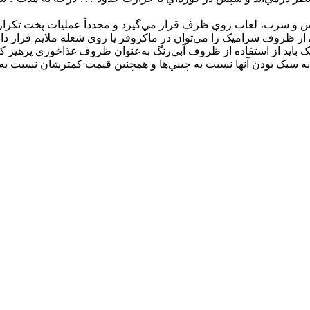
 مس و سرب، لعاب روي ظرف قرار مي‌گيرد و مجدداً عمليات پخت تکرا
از ظروف سراميک را مي‌توان در ماکروفر يا روي شعله ملايم قرار داد
 بايد از استفاده از ظروف آبي‌رنگ به‌عنوان ظروف غذاخوري پرهيز 
به سبک بودن آنها نسبت به چيني‌ها و همچنين قيمت کمترشان نسبت ب