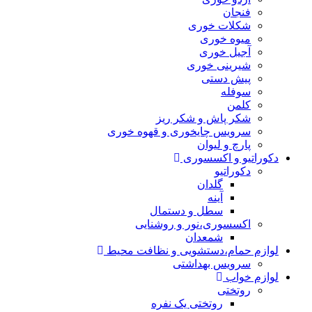
فنجان
شکلات خوری
میوه خوری
آجیل خوری
شیرینی خوری
پیش دستی
سوفله
کلمن
شکر پاش و شکر ریز
سرویس چایخوری و قهوه خوری
پارچ و لیوان
دکوراتیو و اکسسوری
دکوراتیو
گلدان
آینه
سطل و دستمال
اکسسوری،نور و روشنایی
شمعدان
لوازم حمام،دستشویی و نظافت محیط
سرویس بهداشتی
لوازم خواب
روتختی
روتختی یک نفره