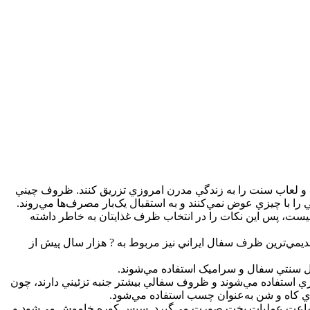
نگ و لعاب سنت را به زندگي مدرن امروزي تزريق کنند. ظروف چيني
را با چيزي عوض نمي‌کنند و به استقبال يک‌بار مصرف‌ها مي‌روند.
 نيست، پس اين نکات را در انتخاب ظرف غذايتان به خاطر داشته
قديمي‌ترين ظرف سفال ايراني نيز مربوط به ? هزار سال پيش از
ل سنتي سفال و سراميک استفاده مي‌شوند.
ي استفاده مي‌شوند و ظروف سفالي بيشتر جنبه تزئيني دارند، چون
اري کاه و شن به‌عنوان چسب استفاده مي‌شود.
 ? ساعت عمليات پخت صورت مي‌گيرد. سپس کوره خاموش مي‌شود و