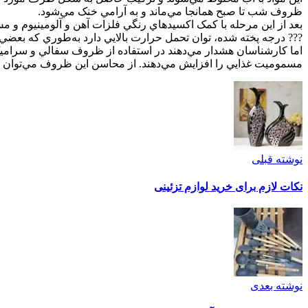
ظروف شب تا صبح همانجا مي‌ماند و به آرامي خنک مي‌شود.
بعد از اين مرحله با کمک اکسيدهاي رنگي فلزات آهن و آلومينيوم و
??? درجه پخته شده، توان تحمل حرارت بالايي دارد به‌طوري که بعضي 
اما کارشناسان هشدار مي‌دهند در استفاده از ظروف سفالي و سراميک
مسموميت غذايي را ‌افزايش مي‌دهند. از محاسن اين ظروف مي‌توان 
نوشته قبلی
نکات لازم برای خرید لوازم تزئینی
نوشته بعدی