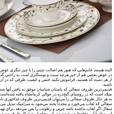
البته هستند خانم‌هايي که هنوز هم اصالت چيني را با چيز ديگري عو
در عوض بعضي هم از خير هرچه سنت و نوستالژي است به راحتي گذشته‌ان
از هر دسته که هستيد، فراموش نکنيد جنس و کيفيت ظرفي که در آن غذ
باشيد.
قديمي‌ترين ظروف سفالي که باستان شناسان موفق به يافتن آنها شده‌ا
ميلاد است که در روستاي گنج‌دره در حوالي کرمانشاه يافته شده‌است
به هر حال ظروف سفالي را مي‌توان قديمي‌ترين ظروف غذاخوري نام
سفالي که لعاب مي‌خورد و مجدداً پخته مي‌شود به سراميک تبديل م
سفال اگر لعاب نداشته باشد چربي و رطوبت را پس مي‌دهد. براي تهيه 
اين مواد با آب مخلوط مي‌شوند و ترکيب حاصل به شکل ظرف مورد 