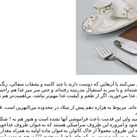
ض نمي‌کنند يا آن‌هايي که دوست دارند با چند کاسه و بشقاب سفالي، ر
د و با سر به استقبال مدرنيته رفته‌اند و حتي سر ميز غذا هم راحتي 
ا مي‌خوريد، اگر از طعم و کيفيت غذا مهم‌تر نباشد، بي‌اهميت‌تر هم
ند، مربوط به هزاره دهم پيش از ميلاد در محدوده بين‌النهرين است. 
.
يد ولي اين قدمت باعث فراموشي آنها نشده است و هنوز هم به ? شک
ي‌شود و امروزه اين ظروف سراميکي هستند که به‌عنوان ظروف غذاخور
اين ظروف معمولاً از خاک کائولن به‌عنوان ماده اوليه به همراه مقد
نظر درمي‌آيد و سپس در کوره‌اي با حرارت حدود ??? درجه به مدت