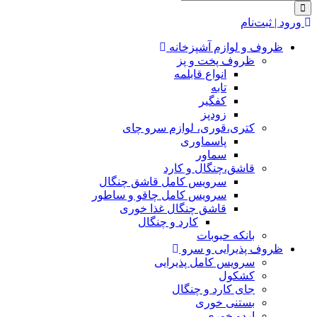
ورود | ثبت‌نام
ظروف و لوازم آشپزخانه
ظروف پخت و پز
انواع قابلمه
تابه
کفگیر
زودپز
کتری،قوری، لوازم سرو چای
پاسماوری
سماور
قاشق،چنگال و کارد
سرویس کامل قاشق چنگال
سرویس کامل چاقو و ساطور
قاشق چنگال غذا خوری
کارد و چنگال
بانکه حبوبات
ظروف پذیرایی و سرو
سرویس کامل پذیرایی
کشکول
جای کارد و چنگال
بستنی خوری
اردو خوری