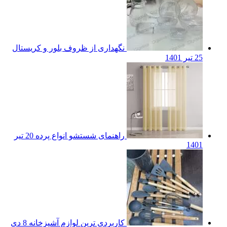
نگهداری از ظروف بلور و کریستال
25 تیر 1401
راهنمای شستشو انواع پرده
20 تیر
1401
کاربردی ترین لوازم آشپزخانه
8 دی