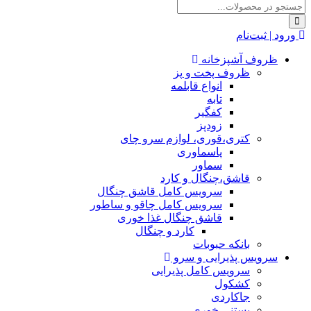
ورود | ثبت‌نام
ظروف آشپزخانه
ظروف پخت و پز
انواع قابلمه
تابه
کفگیر
زودپز
کتری،قوری، لوازم سرو چای
پاسماوری
سماور
قاشق،چنگال و کارد
سرویس کامل قاشق چنگال
سرویس کامل چاقو و ساطور
قاشق چنگال غذا خوری
کارد و چنگال
بانکه حبوبات
سرویس پذیرایی و سرو
سرویس کامل پذیرایی
کشکول
جاکاردی
بستنی خوری