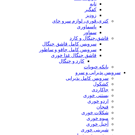
تابه
کفگیر
زودپز
کتری،قوری، لوازم سرو چای
پاسماوری
سماور
قاشق،چنگال و کارد
سرویس کامل قاشق چنگال
سرویس کامل چاقو و ساطور
قاشق چنگال غذا خوری
کارد و چنگال
بانکه حبوبات
سرویس پذیرایی و سرو
سرویس کامل پذیرایی
کشکول
جاکاردی
بستنی خوری
اردو خوری
فنجان
شکلات خوری
میوه خوری
آجیل خوری
شیرینی خوری