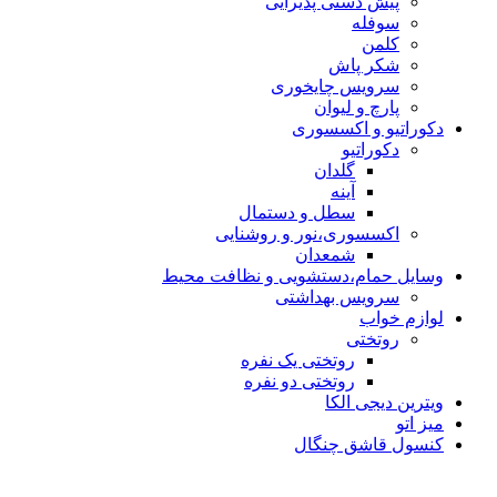
پیش دستی پذیرایی
سوفله
کلمن
شکر پاش
سرویس چایخوری
پارچ و لیوان
دکوراتیو و اکسسوری
دکوراتیو
گلدان
آینه
سطل و دستمال
اکسسوری،نور و روشنایی
شمعدان
وسایل حمام،دستشویی و نظافت محیط
سرویس بهداشتی
لوازم خواب
روتختی
روتختی یک نفره
روتختی دو نفره
ویترین دیجی الکا
میز اتو
کنسول قاشق چنگال