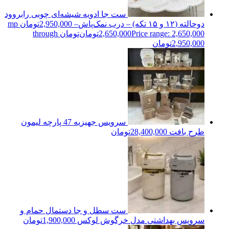
ست جا ادویه شیشه‌ای چوبی رابروود
دوحالته (۱۲ و ۱۵ تکه) – درب نمک‌پاشmp
–
2,950,000
تومان
2,650,000
تومان
Price range: 2,650,000تومان through
2,950,000تومان
سرویس جهیزیه 47 پارچه لیمون
طرح بافت
28,400,000
تومان
ست سطل و جا دستمال حمام و
سرویس بهداشتی مدل خرگوش لوکس
1,900,000
تومان