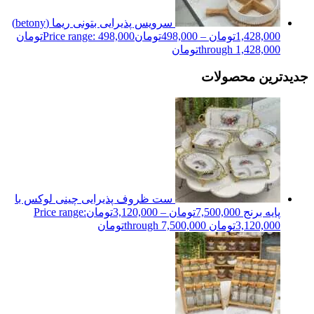
سرویس پذیرایی بتونی ریما (betony)
1,428,000
تومان
–
498,000
تومان
Price range: 498,000تومان
through 1,428,000تومان
جدیدترین محصولات
ست ظروف پذیرایی چینی لوکس با
پایه برنج
7,500,000
تومان
–
3,120,000
تومان
Price range:
3,120,000تومان through 7,500,000تومان