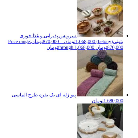
سرویس پذیرایی و غذا خوری
بتونی(betony)
1,068,000
تومان
–
870,000
تومان
Price range:
870,000تومان through 1,068,000تومان
پتو ژله ای تک نفره طرح الماسی
1,680,000
تومان