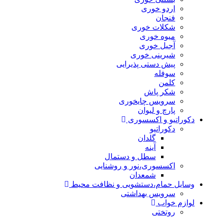
اردو خوری
فنجان
شکلات خوری
میوه خوری
آجیل خوری
شیرینی خوری
پیش دستی پذیرایی
سوفله
کلمن
شکر پاش
سرویس چایخوری
پارچ و لیوان
دکوراتیو و اکسسوری
دکوراتیو
گلدان
آینه
سطل و دستمال
اکسسوری،نور و روشنایی
شمعدان
وسایل حمام،دستشویی و نظافت محیط
سرویس بهداشتی
لوازم خواب
روتختی