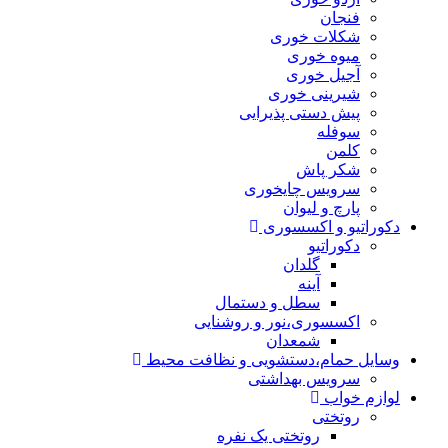
فنجان
شکلات خوری
میوه خوری
آجیل خوری
شیرینی خوری
پیش دستی پذیرایی
سوفله
کلمن
شکر پاش
سرویس چایخوری
پارچ و لیوان
دکوراتیو و اکسسوری
دکوراتیو
گلدان
آینه
سطل و دستمال
اکسسوری،نور و روشنایی
شمعدان
وسایل حمام،دستشویی و نظافت محیط
سرویس بهداشتی
لوازم خواب
روتختی
روتختی یک نفره