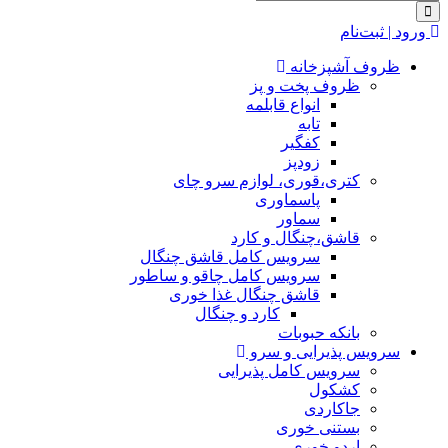
ورود | ثبت‌نام
ظروف آشپزخانه
ظروف پخت و پز
انواع قابلمه
تابه
کفگیر
زودپز
کتری،قوری، لوازم سرو چای
پاسماوری
سماور
قاشق،چنگال و کارد
سرویس کامل قاشق چنگال
سرویس کامل چاقو و ساطور
قاشق چنگال غذا خوری
کارد و چنگال
بانکه حبوبات
سرویس پذیرایی و سرو
سرویس کامل پذیرایی
کشکول
جاکاردی
بستنی خوری
اردو خوری